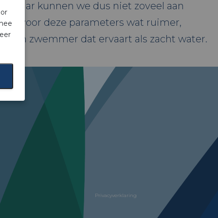
egd. Daar kunnen we dus niet zoveel aan
oor
eisen voor deze parameters wat ruimer,
rmee
eer
n een zwemmer dat ervaart als zacht water.
Privacyverklaring