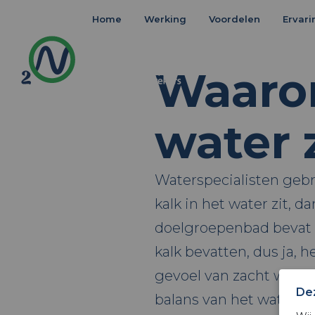
Home
Werking
Voordelen
Ervar
Waarom
water 
Waterspecialisten geb
kalk in het water zit, d
doelgroepenbad bevat ne
kalk bevatten, dus ja, 
gevoel van zacht water 
De
balans van het water. B