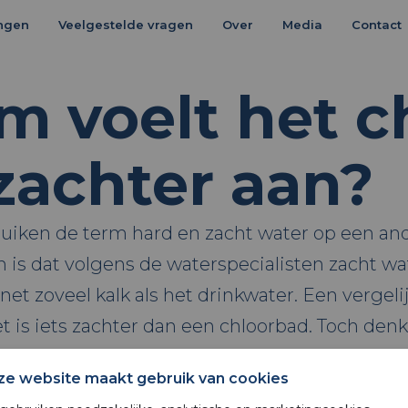
ingen
Veelgestelde vragen
Over
Media
Contact
 voelt het c
zachter aan?
ruiken de term hard en zacht water op een a
an is dat volgens de waterspecialisten zacht wa
t zoveel kalk als het drinkwater. Een vergeli
het is iets zachter dan een chloorbad. Toch den
bij de zwemmers verklaart. Wat mogelijk een b
ze website maakt gebruik van cookies
ij een chloorbad is het kalk-koolzuur evenwich