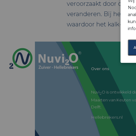
Wij
veroorzaakt door de in
Noo
veranderen. Bij het ch
ana
kun
waardoor het kalk-kool
inf
A
Over ons
Nuvi
O is ontwikkeld 
2
Maarten van Keuten va
Delft.
Hellebrekers.nl